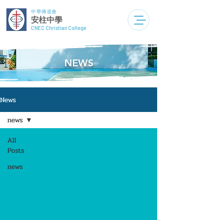
中華傳道會
安柱中學
CNEC Christian College
NEWS
News
news
All
Posts
news