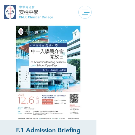
中華傳道會
安柱中學
CNEC Christian College
F.1 Admission Briefing